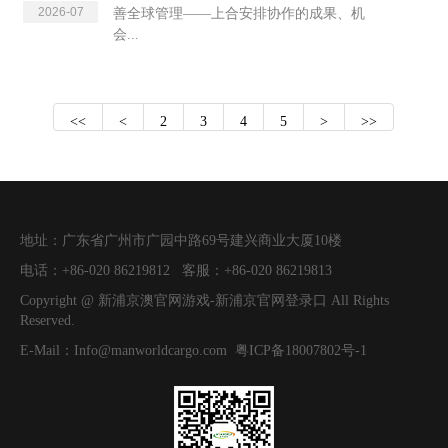
2026-07
善全球管理——上合安排协作的成果、机
会...
<<
<
2
3
4
5
>
>>
地址：
广东省广州市广园中路69号建兴商业大厦10楼
电话：
+86-020 86219812
客服：
+86-020 86219813
Copyright @
新浦京澳官网游戏-新浦京官网登录口
All Rights
Reserved.
E-Mail：
Info@manworldcargo.com
粤ICP备18007802号-1