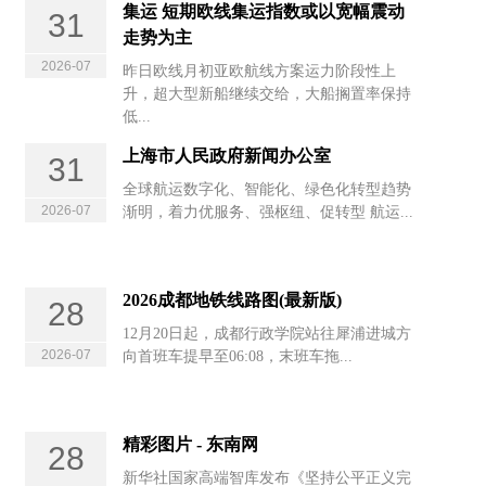
集运 短期欧线集运指数或以宽幅震动
31
走势为主
2026-07
昨日欧线月初亚欧航线方案运力阶段性上
升，超大型新船继续交给，大船搁置率保持
低...
上海市人民政府新闻办公室
31
全球航运数字化、智能化、绿色化转型趋势
2026-07
渐明，着力优服务、强枢纽、促转型 航运...
2026成都地铁线路图(最新版)
28
12月20日起，成都行政学院站往犀浦进城方
2026-07
向首班车提早至06:08，末班车拖...
精彩图片 - 东南网
28
新华社国家高端智库发布《坚持公平正义完