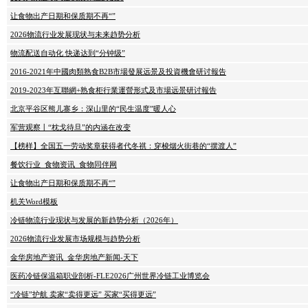
让食物出产日期和保质期不再“”
2026物流行业发展现状与未来趋势分析
物流配送自动化 快递达到“分钟级”
2016-2021年中國肉類熟食B2B市場發展远景及投資機會研讨報告
2019-2023年互聯網+熟食柜行業運營形式及市場远景研讨報告
北京平谷区熊儿寨乡：深山里的“民生温度”暖人心
军营观察丨“枕戈待旦”的内涵在改变
【榜样】全国五一劳动奖章获得者代冬祺：穿梭烟火街巷的“摆渡人”
餐饮行业_食物资讯_食物同伴网
让食物出产日期和保质期不再“”
机关Word模板
冷链物流行业现状与发展的新趋势分析（2026年）
2026物流行业发展市场规模与趋势分析
金华房地产资讯_金华房地产新闻-天下
医药冷链保温箱职业剖析-FLE2026广州世界冷链工业博览会
“冷链”护航 卖家“卖得更远” 买家“买得更远”