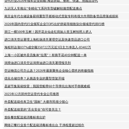
货代行业2026年领军企业前瞻-海运拼箱、整柜、快递、危险品货代
九识无人车推出“专精化”E系列车型破解轻抛货配送痛点
南京金年代仓储设备获得重型手摇移动式货架专利有很大作用防备货品滑落或损坏
2026年国内货代行业领军企业TOP5出炉拼箱等细致划分领域货代排行榜
浙江一棵500年玉树！因开花太仙走红宛如人世玉树拍照人挤人
进口清关货运署理上海机场清关署理空运及快递货品进口公司
海程邦达涨037%成交额350722万元近3日主力净流入-83402万
上海一小区被外卖员集体“拉黑”！有骑手花40分钟配送一单
润滑油进口清关空运润滑油进口清关署理报关剂
空运物流公司怎么选？2026年最新聚焦企业核心需求的终极指南
优化仓储功率？从挑选专业的重型货架开端
圣诞节集装箱惊雷：我国货船带60个导弹坑出海对手彻夜难眠
2025年12月郑州空运货代专业公司推荐
外卖配送箱也有卫生“国标” 大都市民很少留心
外卖配送箱里的“舌尖安全”你可曾关注？
首份餐饮配送箱消毒标准出炉
网络订餐行业首个配送箱消毒标准出台 干净程度超过纸巾