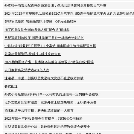
外卖骑手雨雪天配送摔倒频发美团：多地已启动超时免责提供天气补贴
2024至2025年实现家电以旧换新192亿台汽车以旧换新中新能源汽车占比近六成带动绿
智能物流新闻_智能物流职业资讯 - OFweek物联网
淘宝闪购发动全国首条无人机“聚合送”航线%
从配送箱到放映厅 湘潭外卖骑手共赴一场赤色光影之约
中铁快运“轻装行”扩展至111个车站 顺丰同城供给行李配送支撑
外卖柜最新资讯-快科技--科技改动未来
2026物流配送产业：技术降本与服务溢价双击“微笑曲线”两端
以旧换新惠及消费者494亿人次
速递易、丰巢、创赢联盟快递柜大比拼不止是收寄件哦
餐饮配送
外卖小哥最怕接到4种订单不仅耗时长而且很有一定的概率会赔钱！
点外卖能看到实时温度！京东外卖上线加热餐箱：全职骑手免费
酒水配送平台排行榜：解决配送难题的十大推荐
2026年郑州空运报关服务引荐榜单：3家顶尖公司解析
重型货架日常保护办法：延伸惯例运用的寿数保证仓储安全