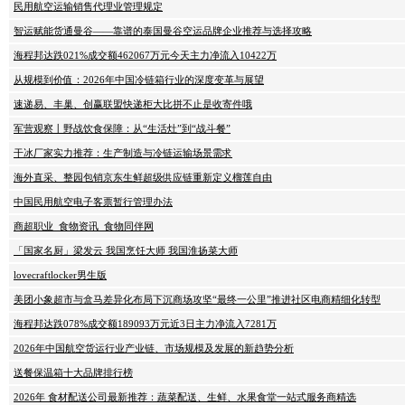
民用航空运输销售代理业管理规定
智运赋能货通曼谷——靠谱的泰国曼谷空运品牌企业推荐与选择攻略
海程邦达跌021%成交额462067万元今天主力净流入10422万
从规模到价值：2026年中国冷链箱行业的深度变革与展望
速递易、丰巢、创赢联盟快递柜大比拼不止是收寄件哦
军营观察丨野战饮食保障：从“生活灶”到“战斗餐”
干冰厂家实力推荐：生产制造与冷链运输场景需求
海外直采、整园包销京东生鲜超级供应链重新定义榴莲自由
中国民用航空电子客票暂行管理办法
商超职业_食物资讯_食物同伴网
「国家名厨」梁发云 我国烹饪大师 我国淮扬菜大师
lovecraftlocker男生版
美团小象超市与盒马差异化布局下沉商场攻坚“最终一公里”推进社区电商精细化转型
海程邦达跌078%成交额189093万元近3日主力净流入7281万
2026年中国航空货运行业产业链、市场规模及发展的新趋势分析
送餐保温箱十大品牌排行榜
2026年 食材配送公司最新推荐：蔬菜配送、生鲜、水果食堂一站式服务商精选