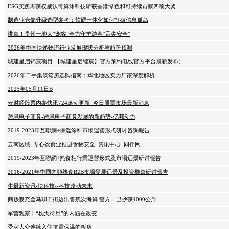
ESG实践再获权威认可鲜沐科技斩获香港绿色和可持续贡献四项大奖
制造业仓储升级选型参考：软硬一体化如何打破信息孤岛
讲真！贵州一地太“宠客”全力守护游客“舌尖安全”
2026年中国快递物流行业发展现状分析与趋势预测
城建星启锦宸项目-【城建星启锦宸】官方预约电线官方平台最新发布）
2026年二手集装箱房选购指南：华北地区实力厂家深度解析
2025年05月11日B
云财经股票内参快讯724滚动更新_今日股票市场最新消息
跨境电子商务-跨境电子商务发展的新趋势-亿邦动力
2019-2023年互聯網+保溫涂料市場運營形式研讨咨詢報告
云南区域_专心饮食业推进食物安全_资讯中心_同伴网
2019-2023年互聯網+熟食柜行業運營形式及市場远景研讨報告
2016-2021年中國肉類熟食B2B市場發展远景及投資機會研讨報告
牛最新资讯-快科技--科技改动未来
商贩假充盒马职工街边出售残次海鲜 警方：已抄获4000公斤
军营观察丨“枕戈待旦”的内涵在改变
受灾大众连续入住抗震保温的板房