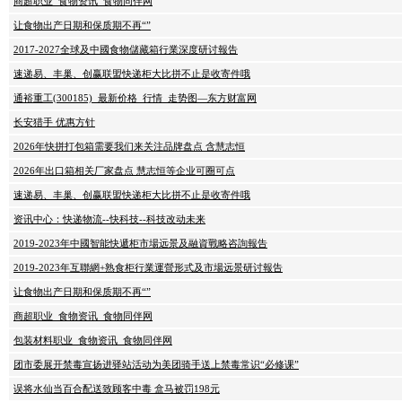
商超职业_食物资讯_食物同伴网
让食物出产日期和保质期不再“”
2017-2027全球及中國食物儲藏箱行業深度研讨報告
速递易、丰巢、创赢联盟快递柜大比拼不止是收寄件哦
通裕重工(300185)_最新价格_行情_走势图—东方财富网
长安猎手 优惠方针
2026年快拼打包箱需要我们来关注品牌盘点 含慧志恒
2026年出口箱相关厂家盘点 慧志恒等企业可圈可点
速递易、丰巢、创赢联盟快递柜大比拼不止是收寄件哦
资讯中心：快递物流--快科技--科技改动未来
2019-2023年中國智能快遞柜市場远景及融資戰略咨詢報告
2019-2023年互聯網+熟食柜行業運營形式及市場远景研讨報告
让食物出产日期和保质期不再“”
商超职业_食物资讯_食物同伴网
包装材料职业_食物资讯_食物同伴网
团市委展开禁毒宣扬进驿站活动为美团骑手送上禁毒常识“必修课”
误将水仙当百合配送致顾客中毒 盒马被罚198元