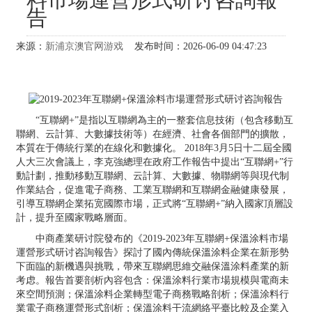
告
来源：
新浦京澳官网游戏
发布时间：2026-06-09 04:47:23
“互聯網+”是指以互聯網為主的一整套信息技術（包含移動互
聯網、云計算、大數據技術等）在經濟、社會各個部門的擴散，
本質在于傳統行業的在線化和數據化。 2018年3月5日十二屆全國
人大三次會議上，李克強總理在政府工作報告中提出“互聯網+”行
動計劃，推動移動互聯網、云計算、大數據、物聯網等與現代制
作業結合，促進電子商務、工業互聯網和互聯網金融健康發展，
引導互聯網企業拓宽國際市場，正式將“互聯網+”納入國家頂層設
計，提升至國家戰略層面。
中商產業研讨院發布的《2019-2023年互聯網+保溫涂料市場
運營形式研讨咨詢報告》探討了國內傳統保溫涂料企業在新形勢
下面臨的新機遇與挑戰，帶來互聯網思維交融保溫涂料產業的新
考虑。報告首要剖析內容包含：保溫涂料行業市場規模與電商未
來空間預測；保溫涂料企業轉型電子商務戰略剖析；保溫涂料行
業電子商務運營形式剖析；保溫涂料干流網絡平臺比較及企業入