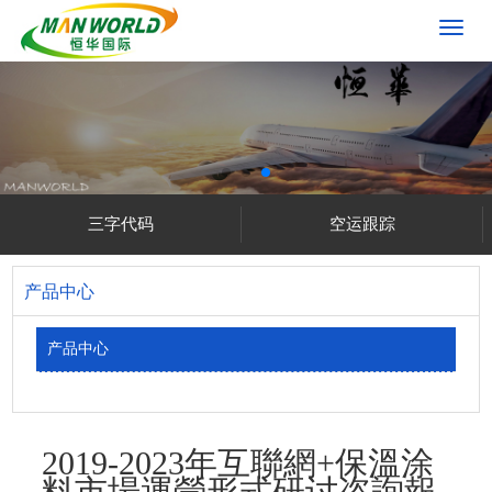
切
换
导
航
三字代码
空运跟踪
产品中心
产品中心
2019-2023年互聯網+保溫涂
料市場運營形式研讨咨詢報