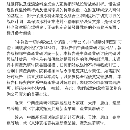
駐選擇以及保溫涂料企業進入互聯網領域投資战略剖析。報告通
過對保溫涂料行業及發展環境的長期跟蹤，在對互聯網深入研讨
的基礎上，對于保溫涂料企業怎么結合互聯網提出了切實可行的
战略计划，為保溫涂料企業應對互聯網供给決策支撑，是保溫涂
料企業掌握市場機會，正確拟定企業發展戰略的必備參考东西，
極具參考價值！
?本報告一切內容受法令保護，中華公民共和國涉外調查許可
證：國統涉外證字第1454號。 本報告由中商產業研讨院出品，報
告版權歸中商產業研讨院一切。本報告是中商產業研讨院的研讨
與統計效果，報告為有償供给給購買報告的客戶內部运用。未獲
得中商產業研讨院書面授權，任何網站或媒體不得轉載或引证，
否則中商產業研讨院有權按照法令来追究其法令責任。如需訂閱
研讨報告，請直接聯系本網站，以便獲得全程優質完善服務。 本
報告目錄與內容系中商產業研讨院原創，未經本公司事前書面許
可，拒絕任何办法復制、轉載。 在此，我們誠意向您推薦鑒別咨
詢公司實力的首要办法。
近来，中商產業研讨院課題組赴石家莊、天津、唐山、秦皇
島等地，就《京津冀拓宽共建新產業鏈、產業集群研讨...
近来，中商產業研讨院課題組赴石家莊、天津、唐山、秦皇
島等地，就《京津冀拓宽共建新產業鏈、產業集群研讨...