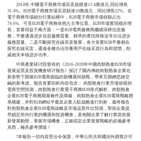
2014年,中國電子商務市場买卖規模達13.4萬億元,同比增長
31.4%。B2B電子商務市場买卖額達10萬億元，同比增長22%。在
電子商務市場細分行業結構中，B2B電子商務市場份額占比
74.6%、可見B2B電子商務依然占主導位置。B2B市場實現穩步增
長，首要得益于兩方面：一是B2B電商服務商繼續深耕信息服
務，平臺通過进步信息服務質量、精準的查找與推送等办法进步
服務質量。二是不斷探究在線买卖發展，各大首要B2B平臺都在
探究在線买卖，通過各種办法培養用戶在線买卖行為和習慣，削
减相关本钱进步功率。
中商產業研讨院發布的《2016-2020年中國肉類熟食B2B市場
發展远景及投資機會研讨報告》探討了國內傳統肉類熟食企業在
新形勢下開展B2B電商面臨的新機遇與挑戰，帶來互聯網思維交
融的新考虑。報告首要剖析內容包含： 肉類熟食行業市場規模與
電商空間預測，肉類熟食行業電子商務B2B形式解析、肉類熟食
企業B2B電子商務開展條件及障礙、肉類熟食企業B2B電商戰略體
系構建，并對B2B網站平臺及企業入駐战略進行剖析，最终報告
對肉類熟食企業B2B電商战略及市場远景作出預測，幫助企業提
早鎖定所内行業的機遇和投資機會，是相關企業了解行業當前最
新發展動態，掌握市場機會，正確拟定企業發展戰略的必備參考
东西，極具參考價值！
?本報告一切內容受法令保護，中華公民共和國涉外調查許可