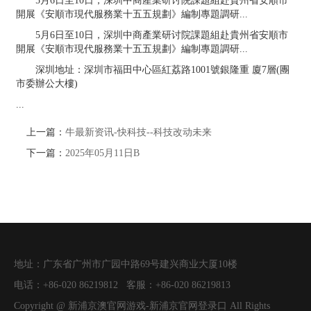
5月6日至10日，深圳中商產業研讨院課題組赴貴州省安順市
開展《安順市現代服務業十五五規劃》編制專題調研...
5月6日至10日，深圳中商產業研讨院課題組赴貴州省安順市
開展《安順市現代服務業十五五規劃》編制專題調研...
深圳地址：深圳市福田中心區紅荔路1001號銀隆重 廈7層(團
市委辦公大樓)
...
上一篇：
牛最新资讯-快科技--科技改动未来
下一篇：
2025年05月11日B
地址：
广东省广州市广园中路69号建兴商业大厦10楼
电话：
+86-020 86219812
客服：
+86-020 86219813
Copyright @
新浦京澳官网游戏-新浦京官网登录口
All Rights