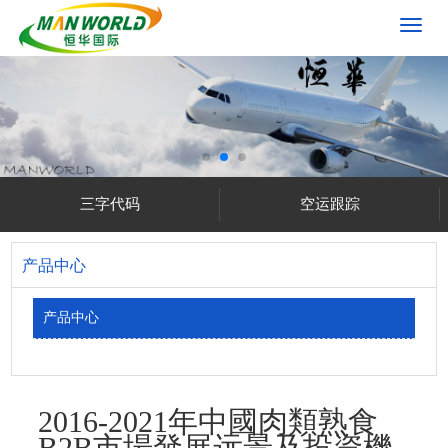
切
换
导
航
三字代码
空运跟踪
产品中心
产品中心
2016-2021年中國肉類熟食
B2B市場發展远景及投資機