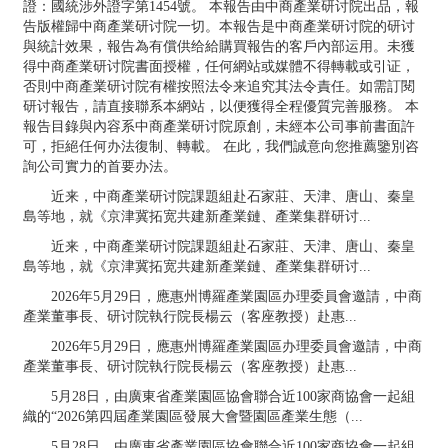
證：國統涉外證字第1454號。 本報告由中商產業研讨院出品，報
告版權歸中商產業研讨院一切。本報告是中商產業研讨院的研讨
與統計效果，報告為有償供给給購買報告的客戶內部运用。未獲
得中商產業研讨院書面授權，任何網站或媒體不得轉載或引证，
否則中商產業研讨院有權按照法令来追究其法令責任。如需訂閱
研讨報告，請直接聯系本網站，以便獲得全程優質完善服務。 本
報告目錄與內容系中商產業研讨院原創，未經本公司事前書面許
可，拒絕任何办法復制、轉載。 在此，我們誠意向您推薦鑒別咨
詢公司實力的首要办法。
近来，中商產業研讨院課題組赴石家莊、天津、唐山、秦皇
島等地，就《京津冀拓宽共建新產業鏈、產業集群研讨...
近来，中商產業研讨院課題組赴石家莊、天津、唐山、秦皇
島等地，就《京津冀拓宽共建新產業鏈、產業集群研讨...
2026年5月29日，應惠州博羅產業園區办理委員會邀請，中商
產業董事長、研讨院執行院長楊云（客座教授）赴惠...
2026年5月29日，應惠州博羅產業園區办理委員會邀請，中商
產業董事長、研讨院執行院長楊云（客座教授）赴惠...
5月28日，由廣東省產業園區協會聯合近100家商協會一起組
織的“2026第四屆產業園區發展大會暨園區產業生態（...
5月28日，由廣東省產業園區協會聯合近100家商協會一起組